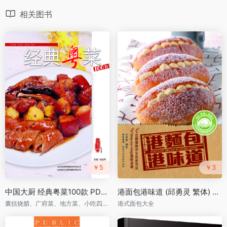
相关图书
￥5
￥3
中国大厨 经典粤菜100款 PDF下载
港面包港味道 (邱勇灵 繁体) PDF下载
囊括烧腊、广府菜、地方菜、小吃四部分，深挖祖传烧腊、卤水配方，总结烹调知识，集市面流行粤菜精华
港式面包大全