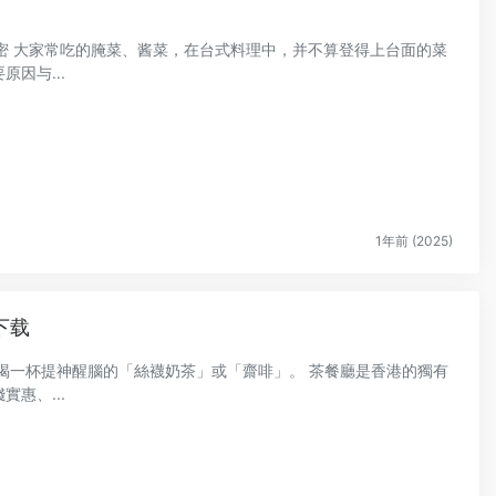
迷人的秘密 大家常吃的腌菜、酱菜，在台式料理中，并不算登得上台面的菜
因与...
1年前 (2025)
下载
喝一杯提神醒腦的「絲襪奶茶」或「齋啡」。 茶餐廳是香港的獨有
惠、...