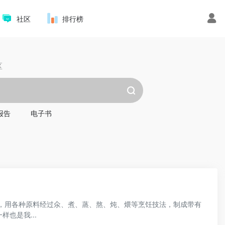
社区
排行榜
区
报告
电子书
质，用各种原料经过氽、煮、蒸、熬、炖、煨等烹饪技法，制成带有
也是我...