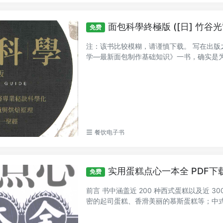
面包科學終極版 ([日] 竹谷光
免费
注：该书比较模糊，请谨慎下载。 写在出版之
学—最新面包制作基础知识》一书，确实是为提
餐饮电子书
实用蛋糕点心一本全 PDF下
免费
前言 书中涵盖近 200 种西式蛋糕以及近 
密的起司蛋糕、香滑美丽的慕斯蛋糕等；中式点