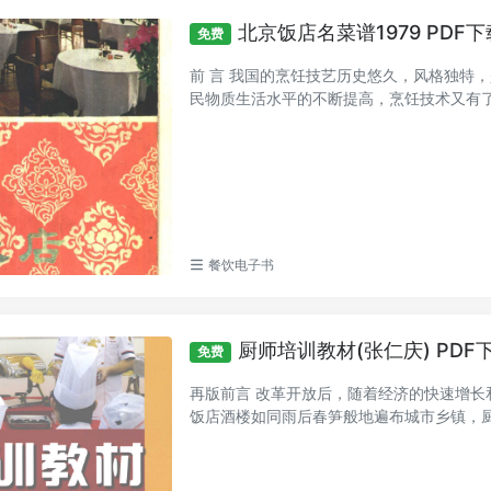
北京饭店名菜谱1979 PDF下
免费
前 言 我国的烹饪技艺历史悠久，风格独特
民物质生活水平的不断提高，烹饪技术又有了许
餐饮电子书
厨师培训教材(张仁庆) PDF
免费
再版前言 改革开放后，随着经济的快速增
饭店酒楼如同雨后春笋般地遍布城市乡镇，厨师