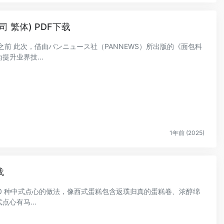
司 繁体) PDF下载
前 此次，借由パンニュース社（PANNEWS）所出版的《面包科
升业界技...
1年前 (2025)
载
300 种中式点心的做法，像西式蛋糕包含返璞归真的蛋糕卷、浓醇绵
心有马...