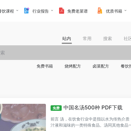
餐饮课程
行业报告
免费老菜谱
优质书籍
站内
常用
搜索
社
免费书籍
烧烤配方
卤菜配方
餐饮
中国名汤500种 PDF下载
免费
前言 汤，在饮食行业中是指以水为传热介
汁液和滋味的一类特殊食品。汤同其他食品一样