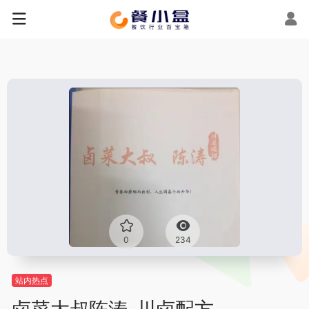
0
234
站内热点
卤菜大叔陈涛-川卤配方