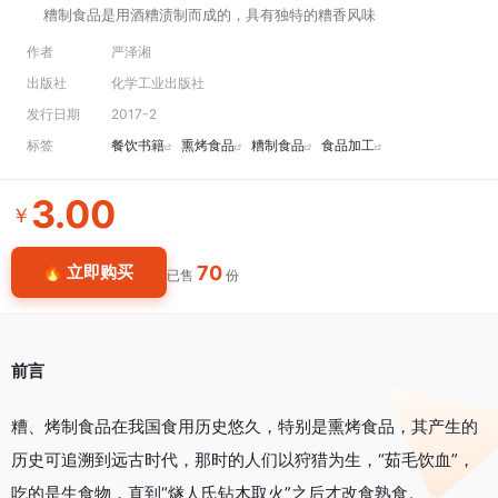
糟制食品是用酒糟渍制而成的，具有独特的糟香风味
作者
严泽湘
出版社
化学工业出版社
发行日期
2017-2
标签
餐饮书籍
熏烤食品
糟制食品
食品加工
3.00
￥
70
🔥 立即购买
已售
份
前言
糟、烤制食品在我国食用历史悠久，特别是熏烤食品，其产生的
历史可追溯到远古时代，那时的人们以狩猎为生，“茹毛饮血”，
吃的是生食物，直到“燧人氏钻木取火”之后才改食熟食。