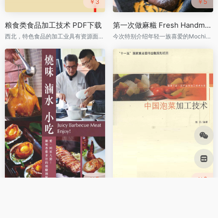
￥3
￥5
粮食类食品加工技术 PDF下载
第一次做麻糍 Fresh Handmade Mochi(方芍堯 繁体) PDF下载
西北，特色食品的加工业具有资源面大，可就地就近合理利用和增值的优势，和大企业相比具有加工设备简单、投资少、见效快、加工技术容易掌握
今次特别介绍年轻一族喜爱的Mochi，既简单易做又好味道，更可以就个人口味作出改变
￥5
￥3
烧味滷水小吃 (廖教賢．陳永瀚 繁体) PDF下载
中国泡菜加工技术 PDF下载
将繁复的烧味方法简单化
泡菜是以微生物乳酸菌主导厌氧发酵而生产加工的传统生物食品，富含以乳酸菌为主的优势益生菌群，具有“清香、嫩脆、味美”的特点