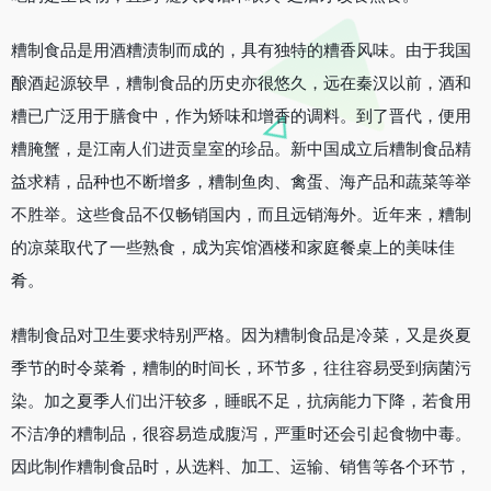
糟制食品是用酒糟渍制而成的，具有独特的糟香风味。由于我国
酿酒起源较早，糟制食品的历史亦很悠久，远在秦汉以前，酒和
糟已广泛用于膳食中，作为矫味和增香的调料。到了晋代，便用
糟腌蟹，是江南人们进贡皇室的珍品。新中国成立后糟制食品精
益求精，品种也不断增多，糟制鱼肉、禽蛋、海产品和蔬菜等举
不胜举。这些食品不仅畅销国内，而且远销海外。近年来，糟制
的凉菜取代了一些熟食，成为宾馆酒楼和家庭餐桌上的美味佳
肴。
糟制食品对卫生要求特别严格。因为糟制食品是冷菜，又是炎夏
季节的时令菜肴，糟制的时间长，环节多，往往容易受到病菌污
染。加之夏季人们出汗较多，睡眠不足，抗病能力下降，若食用
不洁净的糟制品，很容易造成腹泻，严重时还会引起食物中毒。
因此制作糟制食品时，从选料、加工、运输、销售等各个环节，