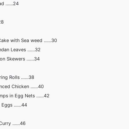
lad ……24
28
ake with Sea weed ……30
ndan Leaves ……32
on Skewers ……34
ing Rolls ……38
nced Chicken ……40
mps in Egg Nets ……42
 Eggs ……44
Curry ……46