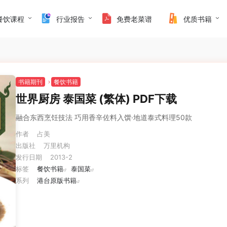
餐饮课程
行业报告
免费老菜谱
优质书籍
书籍期刊
餐饮书籍
世界厨房 泰国菜 (繁体) PDF下载
融合东西烹饪技法 巧用香辛佐料入馔·地道泰式料理50款
作者
占美
出版社
万里机构
发行日期
2013-2
标签
餐饮书籍
泰国菜
系列
港台原版书籍