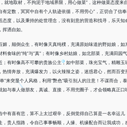
意，就地取材，不拘泥于地域界限，用心做菜”，这种做菜态度来自
自有定数，冥冥中自有个人轨迹依循，不用劳心”，正切合了信
活态度，以及秉持的处世理念，没有刻意的营造和找寻，乐天知
，挥洒自如。
百媚，颠倒众生，有时像天真纯樸，充满原始味道的野姑娘，如
料食味的“纯”与“真”；有时像乡村姑娘，如北部菜，充满田园
近；有时像高不可攀的贵族公主，如中部菜，珠光宝气，精雕玉
，热情奔放，充满爆发力，以火辣辣之姿，迷惑君心，然而百变
单”来突显个人风格，利用“艷色”吸引别人的注意！不谋而合，
就如与泰人做朋友，真诚、直接，不用兜圈子，才会领略真正口
当中有喜有悲，算不上太过艰辛，反倒觉得自己算是一名幸运儿
走，贵人指路，令自己事事畅顺，人缘、机缘配合而让我成功，