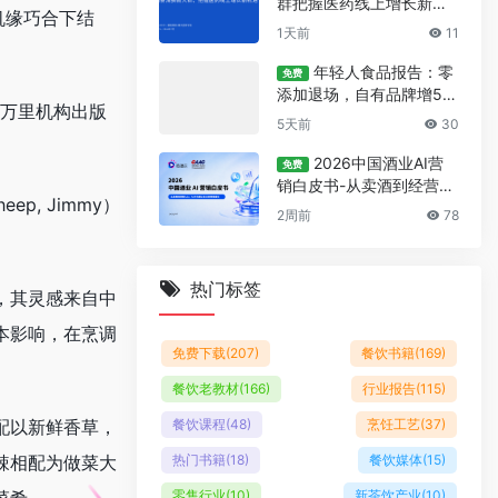
群把握医药线上增长新机
机缘巧合下结
遇报告
1天前
11
年轻人食品报告：零
免费
添加退场，自有品牌增5
和万里机构出版
7%
5天前
30
2026中国酒业AI营
免费
销白皮书-从卖酒到经营人
heep, Jimmy）
心
2周前
78
热门标签
，其灵感来自中
本影响，在烹调
免费下载
(207)
餐饮书籍
(169)
。
餐饮老教材
(166)
行业报告
(115)
餐饮课程
(48)
烹饪工艺
(37)
配以新鲜香草，
热门书籍
(18)
餐饮媒体
(15)
辣相配为做菜大
零售行业
(10)
新茶饮产业
(10)