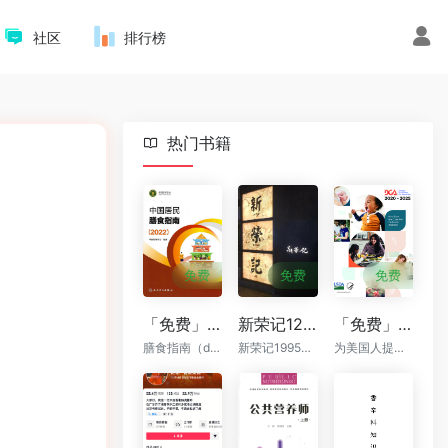
社区
排行榜
热门书籍
免费
免费
免费
「免费」中国居民膳食指南 2022 (中国营养学会) PDF下载
新荣记12套菜品标准卡sop（已更新到60道）
「免费」美国居民膳食指南（2020-2025）英文原版
膳食指南（dietary guidelines,DG）是根据营养科学原则和人体营养需要，结合当地食物生产供应情况及人群生活实践，提出的食物选择和身体活动的指导意见
新荣记1995年由张勇创立于浙江台州，从一家小排档起步，发展为如今的高端中餐知名品牌
为美国人提供基于科学的饮食建议，以促进健康、预防慢性疾病，并满足营养需求。