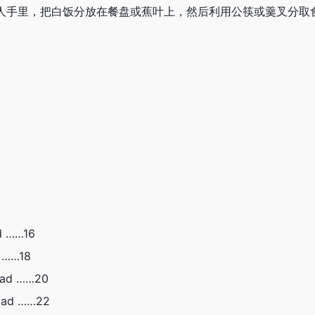
人手里，把白饭分放在餐盘或蕉叶上，然后利用公筷或羹叉分取
。
d ……16
 ……18
ad ……20
lad ……22