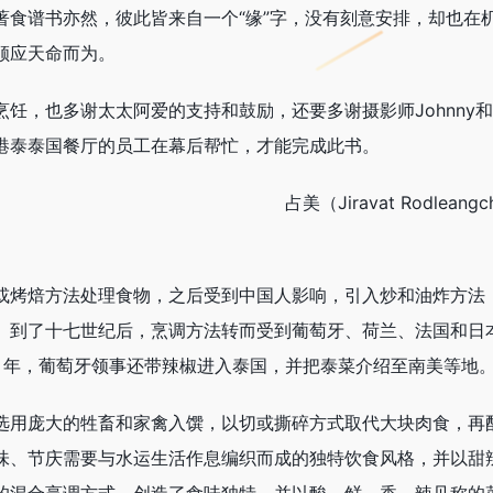
著食谱书亦然，彼此皆来自一个“缘”字，没有刻意安排，却也在
顺应天命而为。
饪，也多谢太太阿爱的支持和鼓励，还要多谢摄影师Johnny
港泰泰国餐厅的员工在幕后帮忙，才能完成此书。
占美（Jiravat Rodleangc
或烤焙方法处理食物，之后受到中国人影响，引入炒和油炸方法
。到了十七世纪后，烹调方法转而受到葡萄牙、荷兰、法国和日
0 年，葡萄牙领事还带辣椒进入泰国，并把泰菜介绍至南美等地
选用庞大的牲畜和家禽入馔，以切或撕碎方式取代大块肉食，再
味、节庆需要与水运生活作息编织而成的独特饮食风格，并以甜