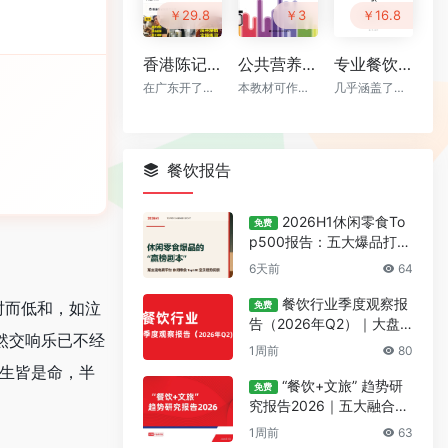
￥29.8
￥3
￥16.8
香港陈记烧腊 原价¥2800的烧腊系列配方技术 付费课视频（全套8.4G）
公共营养师 上 PDF下载
专业餐饮百科：香辛料知识大全 v2版（68页）
在广东开了烧腊教学培训和多家港式烧腊店
本教材可作为高等院校和职业院校学生、医疗机构的医护人员和营养工作者以及社会人士学习营养学的专业教材
几乎涵盖了市场上绝大多数香辛料的认识、香型、作用、禁忌 等...
餐饮报告
2026H1休闲零食To
免费
p500报告：五大爆品打法
与数据洞察
6天前
64
餐饮行业季度观察报
时而低和，如泣
免费
告（2026年Q2）｜大盘
然交响乐已不经
景气+六大赛道新品+新锐
1周前
80
品牌盘点
一生皆是命，半
“餐饮+文旅” 趋势研
免费
究报告2026｜五大融合模
式+量化文旅数据落地指南
1周前
63