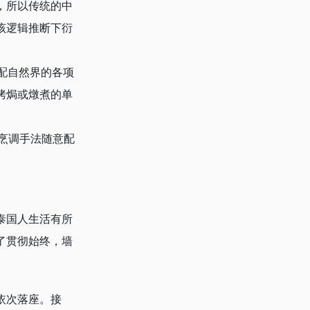
，所以传统的中
该逻辑推断下衍
配自然界的各项
烤焗或燉煮的单
和烹调手法随意配
泰国人生活有所
了贯彻始终，墙
依次落座。接