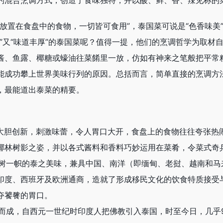
的混合烹调方式，创造了食味独特，并以酸、鲜、香、辣见称的
放置在食盘中的食物，一切皆可食用”，泰国菜可说是“色香味美
”又“味道丰厚”的泰国菜呢？值得一提，他们的烹调哲学为取材
酱、鱼露、椰糖或蠔油往菜餚里一放，仿如有神来之笔般把平常
能成功攀上世界美味行列的原因。总括而言，简单直接的烹调方
，最能道出泰菜的精要。
材大胆创新，刺激味蕾，令人胃口大开，食盘上的食物往往夸张热
椰林树影之姿，并以各式酱料和香料巧妙运用在菜肴，令菜式奇
造别树一帜的泰之美味，兼具中国、南洋（即缅甸、老挝、越南和
印度、西班牙及欧洲通商，造就了形成移民文化的饮食特质接受
夺饕餮的胃口。
生而成，自西元一世纪时印度人把佛教引入泰国，时至今日，几乎