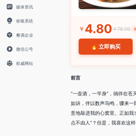
媒体资讯
收银系统
4.80
￥
￥78.00
省
餐调企业
🔥 立即购买
微信公号
权威网站
前言
“一壶酒，一竿身”，徜徉在
如诉，伴以数声鸟鸣，骤来一
意地敲进我的心窝里。正如我
点不由人”？但是，我喜欢这