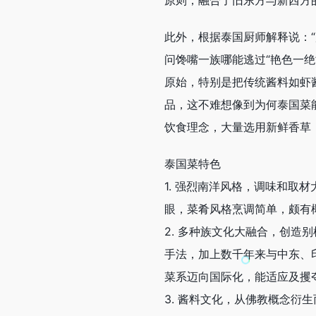
原则，融合了旧东方与新西方
此外，根据泰国厨师解释说：“
问馋嘴一族哪能逃过“艳色一绝
原始，特别是把传统酱料如虾
品，这不难想像到为何泰国菜
饮食理念，大量选用新鲜香草
泰国菜特色
1. 强烈南洋风格，调味和取
眼，菜肴风格烹调简单，颇有
2. 多种族文化大融合，创
手法，加上数千年来与中东、
菜系迈向国际化，能适应及攫
3. 酱料文化，从佛教概念衍