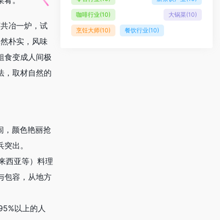
菜肴。
咖啡行业
(10)
大锅菜
(10)
”共冶一炉，试
烹饪大师
(10)
餐饮行业
(10)
自然朴实，风味
粗食变成人间极
法，取材自然的
闹，颜色艳丽抢
兵突出。
马来西亚等）料理
与包容，从地方
95%以上的人