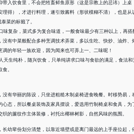
仰带入饮食里，不会把牲畜鲜鱼原形（这是宗教上的忌讳）上桌
安理得），才进行料理，遂引致酱料（形状模糊不清），也是从
成泰菜的标籤了。
国菜口味复杂，菜式多为复合味道，一般食味最少有三种以上，再搭
，没有中菜般配合多种烹调技术弄菜，多以生吃、快炒、油炸、
烹调的年轻一族欢迎，因为闻来也可弄上一、二味呢！
泰国人天生纯朴，随兴饮食，只单纯讲求口味与食欲的满足，食法
取食。
，没有华丽的陈设，只坐进粗糙木制桌椅进食晚餐。时移势易，
的心态，所以餐桌装饰及家具摆设，爱选用竹制椅桌和食具，为
交织的簾纹作主体装修，衬托出椰林树影，自然风味的氛围。
，长幼辈份划分清楚，以靠近墙壁或是离门最远的上手座位起，