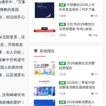
佛学中，“万事
中国餐饮2026上半
免费
奉佛教的泰国
年景复盘报告 | PDF下载
1周前
64
命，却活得开心
小红书2026餐饮行
免费
业营销通案 本地+旅游双
线种草实操指南
3周前
384
东北部菜系，没
气息，浑身散发
其他报告
琢，令人目眩；
形象中仍有迹可
2026健康生活消费
免费
泰国人的真性情
趋势报告
1天前
17
味，以及感受出
2026年二季度中国
免费
消费者消费意愿调查报告
1天前
15
，没有崎岖坎坷
2026洞察消费新人
感谢佛的爱护！
免费