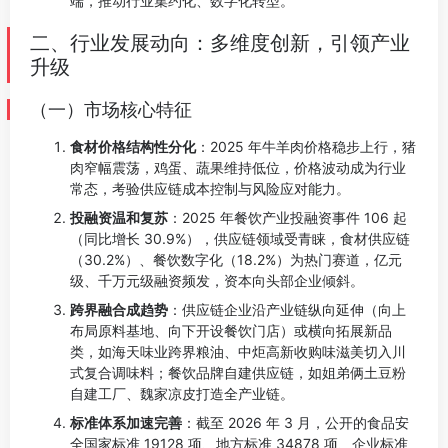
端，推动行业集约化、数字化转型。
二、行业发展动向：多维度创新，引领产业
升级
（一）市场核心特征
食材价格结构性分化
：2025 年牛羊肉价格稳步上行，猪
肉窄幅震荡，鸡蛋、蔬果维持低位，价格波动成为行业
常态，考验供应链成本控制与风险应对能力。
投融资温和复苏
：2025 年餐饮产业投融资事件 106 起
（同比增长 30.9%），供应链领域受青睐，食材供应链
（30.2%）、餐饮数字化（18.2%）为热门赛道，亿元
级、千万元级融资频发，资本向头部企业倾斜。
跨界融合成趋势
：供应链企业沿产业链纵向延伸（向上
布局原料基地、向下开设餐饮门店）或横向拓展新品
类，如海天味业跨界粮油、中炬高新收购味滋美切入川
式复合调味料；餐饮品牌自建供应链，如姐弟俩土豆粉
自建工厂、魏家凉皮打造全产业链。
标准体系加速完善
：截至 2026 年 3 月，公开的食品安
全国家标准 19128 项、地方标准 34878 项、企业标准