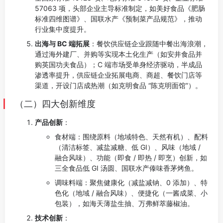
57063 项，头部企业主导标准制定，如美好食品《肥肠
标准四维图谱》、国联水产《预制菜产品规范》，推动
行业集中度提升。
出海与 BC 端拓展
：餐饮供应链企业跟随中餐出海浪潮，
通过海外建厂、并购等实现本土化生产（如安井食品并
购英国功夫食品）；C 端市场受单身经济驱动，半成品
渗透率提升，供应链企业拓展电商、商超、餐饮门店等
渠道，开设门店成热潮（如克明食品 “陈克明面馆”）。
（二）四大创新维度
产品创新
：
食材端：围绕原料（地域特色、天然有机）、配料
（清洁标签、减盐减糖、低 GI）、风味（地域 /
融合风味）、功能（即食 / 即热 / 即烹）创新，如
三全食品低 GI 汤圆、国联水产傣味香茅烤鱼。
调味料端：聚焦健康化（减盐减钠、0 添加）、特
色化（地域 / 融合风味）、便捷化（一酱成菜、小
包装），如海天薄盐生抽、万弗鲜萃藤椒油。
技术创新
：