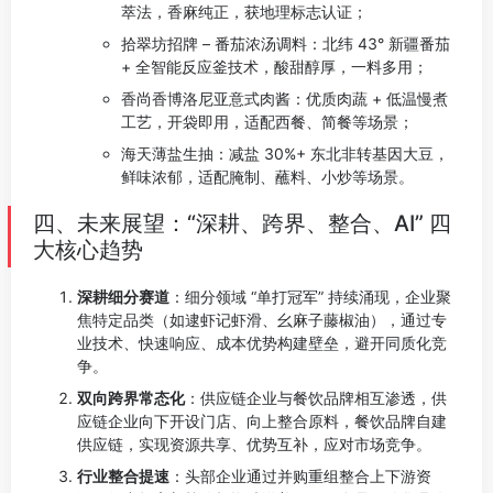
萃法，香麻纯正，获地理标志认证；
拾翠坊招牌 – 番茄浓汤调料：北纬 43° 新疆番茄
+ 全智能反应釜技术，酸甜醇厚，一料多用；
香尚香博洛尼亚意式肉酱：优质肉蔬 + 低温慢煮
工艺，开袋即用，适配西餐、简餐等场景；
海天薄盐生抽：减盐 30%+ 东北非转基因大豆，
鲜味浓郁，适配腌制、蘸料、小炒等场景。
四、未来展望：“深耕、跨界、整合、AI” 四
大核心趋势
深耕细分赛道
：细分领域 “单打冠军” 持续涌现，企业聚
焦特定品类（如逮虾记虾滑、幺麻子藤椒油），通过专
业技术、快速响应、成本优势构建壁垒，避开同质化竞
争。
双向跨界常态化
：供应链企业与餐饮品牌相互渗透，供
应链企业向下开设门店、向上整合原料，餐饮品牌自建
供应链，实现资源共享、优势互补，应对市场竞争。
行业整合提速
：头部企业通过并购重组整合上下游资