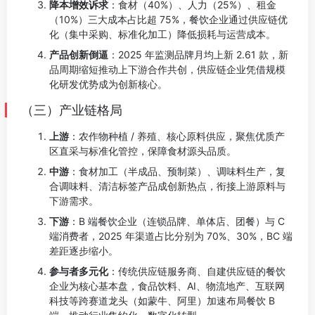
降本增效诉求
：食材（40%）、人力（25%）、租金
（10%）三大成本占比超 75%，餐饮企业通过供应链优
化（集中采购、标准化加工）降低损耗与运营成本。
产品创新倒逼
：2025 年监测品牌月均上新 2.61 款，新
品周期缩短推动上下游合作共创，供应链企业凭借规模
化研发优势成为创新核心。
（三）产业链格局
上游
：农作物种植 / 养殖、核心原料供应，聚焦优质产
区直采与标准化管控，保障食材源头品质。
中游
：食材加工（半成品、预制菜）、调味料生产，复
合调味料、清洁标签产品成创新热点，衔接上游原料与
下游需求。
下游
：B 端餐饮企业（连锁品牌、单体店、团餐）与 C
端消费者，2025 年渠道占比分别为 70%、30%，BC 端
差距逐步缩小。
参与者多元化
：传统供应链服务商、自建供应链的餐饮
企业为核心基本盘，食品饮料、AI、物流地产、互联网
科技等跨赛道龙头（如蒙牛、阿里）加速布局餐饮 B