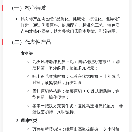
（一）核心特质
风向标产品均围绕 “品质化、健康化、标准化、差异化”
打造，通过优质原料、健康配方、标准化工艺、特色卖
点构建核心壁垒，助力餐饮门店降本增效、引流破圈。
（二）代表性产品
食材类
：
九洲风味老潍县萝卜丸：国家地理标志原料 + 清
洁标签，耐炸酥脆，适配多元场景；
味丰得花雕熟醉蟹：江苏兴化大闸蟹 + 十年陈花
雕酒，液氮锁鲜，解冻即食；
雪川原切格格脆：整薯原切 + 0 反式脂肪酸，造
型创新，操作便捷；
客串一把汉方茱萸牛炙：复原马王堆汉代配方，非
遗技艺加持，风味独特。
调味料类
：
万弗鲜萃藤椒油：峨眉山高海拔藤椒 + 8 小时鲜