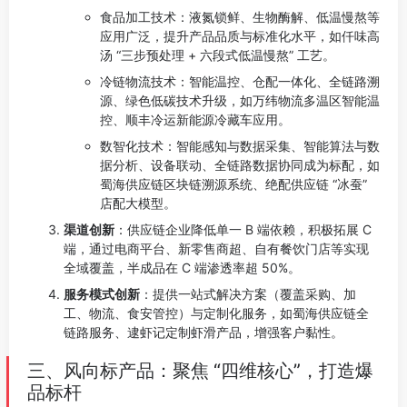
食品加工技术：液氮锁鲜、生物酶解、低温慢熬等
应用广泛，提升产品品质与标准化水平，如仟味高
汤 “三步预处理 + 六段式低温慢熬” 工艺。
冷链物流技术：智能温控、仓配一体化、全链路溯
源、绿色低碳技术升级，如万纬物流多温区智能温
控、顺丰冷运新能源冷藏车应用。
数智化技术：智能感知与数据采集、智能算法与数
据分析、设备联动、全链路数据协同成为标配，如
蜀海供应链区块链溯源系统、绝配供应链 “冰蚕”
店配大模型。
渠道创新
：供应链企业降低单一 B 端依赖，积极拓展 C
端，通过电商平台、新零售商超、自有餐饮门店等实现
全域覆盖，半成品在 C 端渗透率超 50%。
服务模式创新
：提供一站式解决方案（覆盖采购、加
工、物流、食安管控）与定制化服务，如蜀海供应链全
链路服务、逮虾记定制虾滑产品，增强客户黏性。
三、风向标产品：聚焦 “四维核心”，打造爆
品标杆