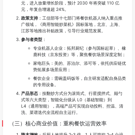
元，进入放量增长阶段，预计 2030 年将突破 110 亿
元，年复合增速超 24%。
政策支持
：工信部等十七部门将餐饮机器人纳入重点推
广领域，《商用智能炒菜机》国标落地，北京、上海、
江苏等地推出补贴政策，引导行业规范发展。
参与者类型
：
专业机器人企业：拓邦厨纪（参与国标起草）、橡
鹿科技（京东投资）等，聚焦餐饮场景深度定制；
家电巨头：美的、苏泊尔、添可等，依托供应链优
势拓展多场景应用；
餐饮企业：需碗盖码饭等，自主研发适配自身品类
的专用设备。
产品形态
：按翻炒方式分为滚筒式、行星搅拌式、颠勺
式等六大类型，智能化分级从 L0（基础智能）到
L4（通用智能），高端产品可实现自动投料、控温、清
洗、菜谱迭代全流程自主运行。
（三）核心商业价值：重构餐饮运营效率
降本增效
：后厨人效提升 2-3 倍，1 人可管控 2-4 台设