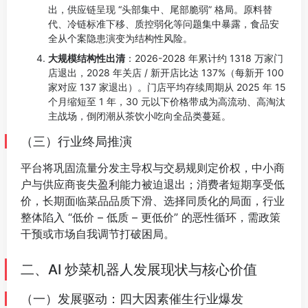
出，供应链呈现 “头部集中、尾部脆弱” 格局。原料替
代、冷链标准下移、质控弱化等问题集中暴露，食品安
全从个案隐患演变为结构性风险。
大规模结构性出清
：2026-2028 年累计约 1318 万家门
店退出，2028 年关店 / 新开店比达 137%（每新开 100
家对应 137 家退出）。门店平均存续周期从 2025 年 15
个月缩短至 1 年，30 元以下价格带成为高流动、高淘汰
主战场，倒闭潮从茶饮小吃向全品类蔓延。
（三）行业终局推演
平台将巩固流量分发主导权与交易规则定价权，中小商
户与供应商丧失盈利能力被迫退出；消费者短期享受低
价，长期面临菜品品质下滑、选择同质化的局面，行业
整体陷入 “低价 – 低质 – 更低价” 的恶性循环，需政策
干预或市场自我调节打破困局。
⠀
二、AI 炒菜机器人发展现状与核心价值
（一）发展驱动：四大因素催生行业爆发