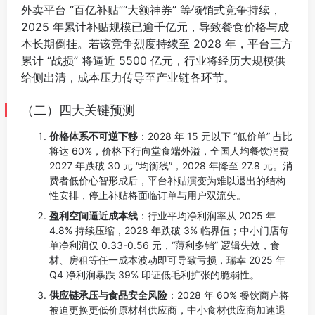
外卖平台 “百亿补贴”“大额神券” 等倾销式竞争持续，
2025 年累计补贴规模已逾千亿元，导致餐食价格与成
本长期倒挂。若该竞争烈度持续至 2028 年，平台三方
累计 “战损” 将逼近 5500 亿元，行业将经历大规模供
给侧出清，成本压力传导至产业链各环节。
⠀
（二）四大关键预测
价格体系不可逆下移
：2028 年 15 元以下 “低价单” 占比
将达 60%，价格下行向堂食端外溢，全国人均餐饮消费
2027 年跌破 30 元 “均衡线”，2028 年降至 27.8 元。消
费者低价心智形成后，平台补贴演变为难以退出的结构
性安排，停止补贴将面临订单与用户双流失。
盈利空间逼近成本线
：行业平均净利润率从 2025 年
4.8% 持续压缩，2028 年跌破 3% 临界值；中小门店每
单净利润仅 0.33-0.56 元，“薄利多销” 逻辑失效，食
材、房租等任一成本波动即可导致亏损，瑞幸 2025 年
Q4 净利润暴跌 39% 印证低毛利扩张的脆弱性。
供应链承压与食品安全风险
：2028 年 60% 餐饮商户将
被迫更换更低价原材料供应商，中小食材供应商加速退