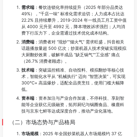
需求端
：餐饮连锁化率持续提升（2025 年部分品类达
49%），“千店一味” 标准化需求迫切；人力成本占比达
22.2% 且持续攀升，2019-2024 年一线员工月工资中值
从 4000 元升至 4992 元，降本增效诉求强烈；人均消
费下行压力下，企业需通过技术优化成本结构。
消费端
：消费者对 “现炒”“烟火气” 需求旺盛，抖音相关
话题播放量超 500 亿次；炒菜机器人技术突破实现模拟
大厨翻炒效果，破解半成品 “缺乏锅气”“工业感” 痛点
（26.7% 消费者顾虑）。
技术端
：突破温控精准、自动投料、模拟翻炒等核心技
术，智能化水平从 “机械执行” 迈向 “智慧决策”，可实现
300℃+ 高温爆炒，适配全品类烹饪，使用门槛大幅降
低。
资本端
：资本加注与产业合作加速，不停科技、享刻智
能等企业获亿元级融资，拓邦厨纪与锅圈食品、橡鹿科
技与京东七鲜等达成深度合作，推动产业化落地。
（二）市场态势与产品格局
市场规模
：2025 年全国炒菜机器人市场规模约 37 亿