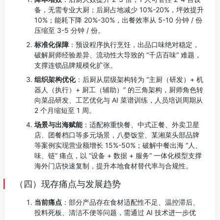
备，无需专业大厨；后厨占地减少 10%-20%，坪效提升
10%；能耗下降 20%-30%，出餐效率从 5-10 分钟 / 份
压缩至 3-5 分钟 / 份。
标准化保障
：预设程序执行烹饪，出品口味绝对稳定，
破解厨师经验差异、流动性大导致的 “千店百味” 难题，
支撑连锁品牌规模化扩张。
组织架构优化
：后厨从层级架构转为 “主厨（研发）+ 机
器人（执行）+ 厨工（辅助）” 的三角架构，厨师角色转
向菜品研发、工艺优化与 AI 菜谱训练，人员培训周期从
2 个月缩短至 1 周。
场景与出海赋能
：适配称重快餐、中式正餐、外卖卫星
店、团餐档口等多元场景，八婺饭堂、某湘菜头部品牌
等案例实现营业额增长 15%-50%；破解中餐出海 “人、
味、链” 痛点，以 “设备 + 数据 + 服务” 一体化模型支撑
海外门店快速复制，提升本地食材替代率与合规性。
（四）现存痛点与发展趋势
当前痛点
：部分产品存在食材适配性不足、温控滞后、
投料死板、清洁不便等问题，需通过 AI 技术进一步优