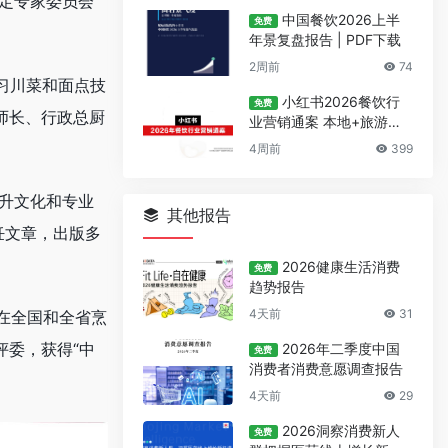
鉴定专家委员会
中国餐饮2026上半
免费
年景复盘报告 | PDF下载
2周前
74
习川菜和面点技
小红书2026餐饮行
免费
师长、行政总厨
业营销通案 本地+旅游双
线种草实操指南
4周前
399
提升文化和专业
其他报告
饪文章，出版多
2026健康生活消费
免费
趋势报告
4天前
31
在全国和全省烹
评委，获得“中
2026年二季度中国
免费
消费者消费意愿调查报告
4天前
29
2026洞察消费新人
免费