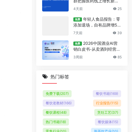
群把握医药线上增长新机
遇报告
4天前
25
年轻人食品报告：零
免费
添加退场，自有品牌增5
7%
7天前
39
2026中国酒业AI营
免费
销白皮书-从卖酒到经营人
心
3周前
85
热门标签
免费下载
(207)
餐饮书籍
(169)
餐饮老教材
(166)
行业报告
(115)
餐饮课程
(48)
烹饪工艺
(37)
热门书籍
(18)
餐饮媒体
(15)
零售行业
(10)
新茶饮产业
(10)