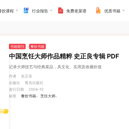
餐饮课程
行业报告
免费老菜谱
优质书籍
书籍期刊
餐饮书籍
中国烹饪大师作品精粹 史正良专辑 PDF
记录大师技艺与经典菜品，具文化、实用及收藏价值
作者
史正良
出版社
青岛出版社
发行日期
2004-10
标签
餐饮书籍
烹饪大师