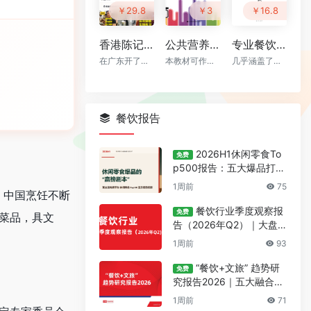
￥29.8
￥3
￥16.8
香港陈记烧腊 原价¥2800的烧腊系列配方技术 付费课视频（全套8.4G）
公共营养师 上 PDF下载
专业餐饮百科：香辛料知识大全 v2版（68页）
在广东开了烧腊教学培训和多家港式烧腊店
本教材可作为高等院校和职业院校学生、医疗机构的医护人员和营养工作者以及社会人士学习营养学的专业教材
几乎涵盖了市场上绝大多数香辛料的认识、香型、作用、禁忌 等...
餐饮报告
2026H1休闲零食To
免费
p500报告：五大爆品打法
与数据洞察
1周前
75
，中国烹饪不断
餐饮行业季度观察报
免费
菜品，具文
告（2026年Q2）｜大盘
景气+六大赛道新品+新锐
1周前
93
品牌盘点
“餐饮+文旅” 趋势研
免费
究报告2026｜五大融合模
式+量化文旅数据落地指南
1周前
71