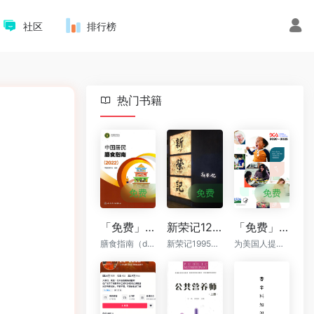
社区
排行榜
热门书籍
免费
免费
免费
「免费」中国居民膳食指南 2022 (中国营养学会) PDF下载
新荣记12套菜品标准卡sop（已更新到60道）
「免费」美国居民膳食指南（2020-2025）英文原版
膳食指南（dietary guidelines,DG）是根据营养科学原则和人体营养需要，结合当地食物生产供应情况及人群生活实践，提出的食物选择和身体活动的指导意见
新荣记1995年由张勇创立于浙江台州，从一家小排档起步，发展为如今的高端中餐知名品牌
为美国人提供基于科学的饮食建议，以促进健康、预防慢性疾病，并满足营养需求。