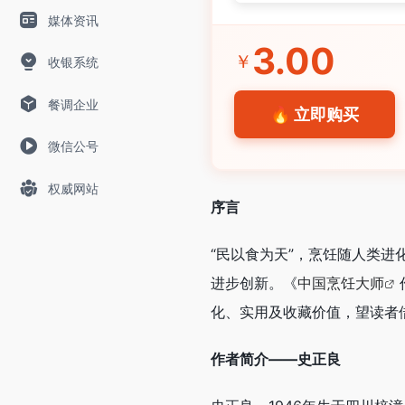
媒体资讯
3.00
￥
收银系统
餐调企业
🔥 立即购买
微信公号
权威网站
序言
“民以食为天”，烹饪随人类
进步创新。《
中国烹饪大师
化、实用及收藏价值，望读者
作者简介——史正良