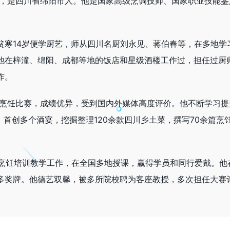
梓潼，是四川省绵阳市人。他是国家高级烹调技师、国家职业技能
贫寒14岁便学厨艺，师从四川名厨刘永见、蒋伯春等，在多地学
他在梓潼、绵阳、成都等地的饭店和星级酒楼工作过，担任过厨
作。
内外烹饪比赛，成绩优异，受到国内外媒体高度评价。他不断学习
，首创多个酒宴，挖掘整理120余款四川乡土菜，撰写70余篇烹
大量烹饪培训教学工作，在全国多地授课，赢得学员和同行爱戴。他
多奖牌。他德艺双馨，被多所院校聘为客座教授，多次担任大赛