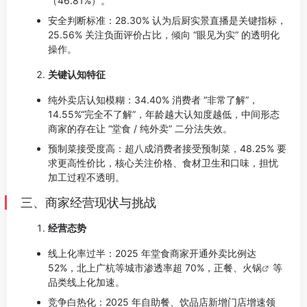
（46.81%）。
安全判断标准：28.30% 认为后厨实景直播是关键指标，
25.56% 关注负面评价占比，倾向 “眼见为实” 的透明化
操作。
关键认知特征
纯外卖店认知模糊：34.40% 消费者 “非常了解”，
14.55%“完全不了解”，年龄越大认知度越低，中间形态
商家的存在让 “堂食 / 纯外卖” 二分法失效。
预制菜接受度高：超八成消费者接受预制菜，48.25% 要
求更高性价比，核心关注价格、食材卫生和口味，担忧
加工过程不透明。
三、商家经营现状与挑战
经营态势
线上化率过半：2025 年堂食商家开通外卖比例达
52%，北上广杭等城市渗透率超 70%，正餐、
火锅
等
品类线上化加速。
竞争白热化：2025 年自助餐、饮品店新增门店增速领