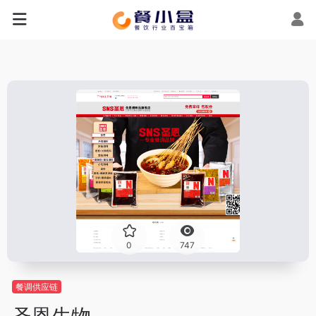
0
747
餐调供应链
圣恩生物