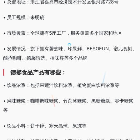
• 总部地址：浙江省嘉兴市经济技术开发区银河路728号
• 员工规模：未明确
• 市场覆盖：全球拥有5座工厂，服务覆盖多个国家和地区
• 发展情况：旗下拥有馨芝味、珍果鲜、BESOFUN、谱儿食刻、
酿抢咖啡、德馨珍选、拾味客等多个品牌
德馨食品产品有哪些：
• 饮品浓浆：包括果蔬汁饮料浓浆、植物蛋白饮料浓浆等
• 风味糖浆：咖啡调味糖浆、竹蔗冰糖浆、黑糖糖浆、零卡糖浆
等
• 饮品小料：饼干碎、寒天晶球、果冻等