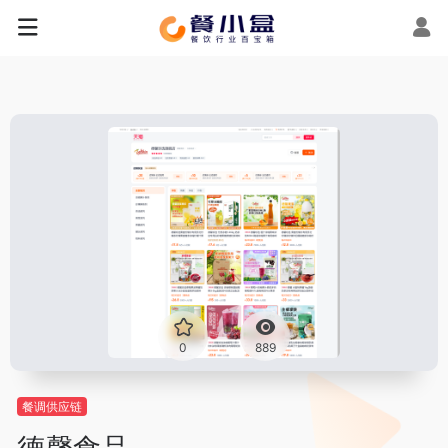
0
889
餐调供应链
德馨食品