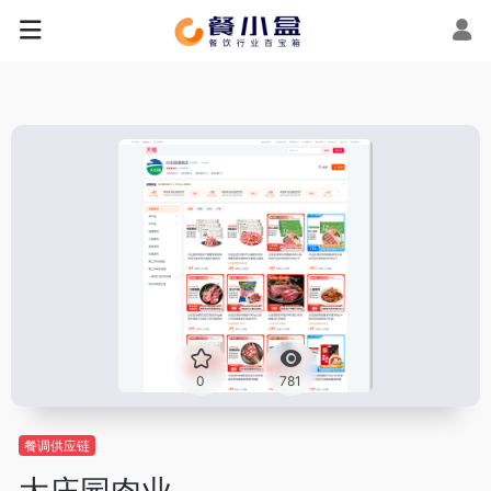
0
781
餐调供应链
大庄园肉业