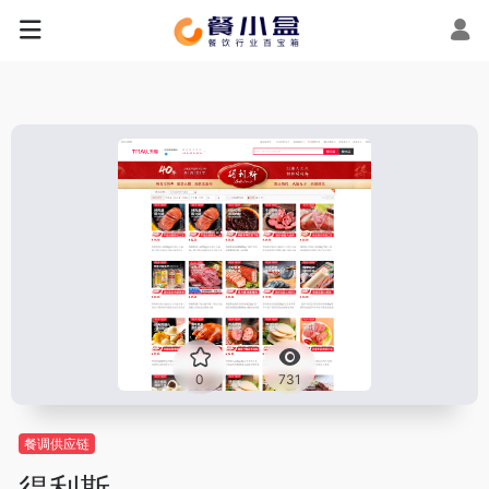
0
731
餐调供应链
得利斯