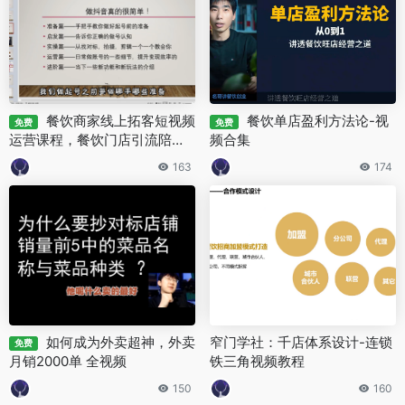
餐饮商家线上拓客短视频
餐饮单店盈利方法论-视
免费
免费
运营课程，餐饮门店引流陪跑
频合集
课
163
174
如何成为外卖超神，外卖
窄门学社：千店体系设计-连锁
免费
月销2000单 全视频
铁三角视频教程
150
160