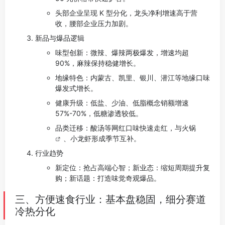
头部企业呈现 K 型分化，龙头净利增速高于营
收，腰部企业压力加剧。
新品与爆品逻辑
味型创新：微辣、爆辣两极爆发，增速均超
90%，麻辣保持稳健增长。
地缘特色：内蒙古、凯里、银川、潜江等地缘口味
爆发式增长。
健康升级：低盐、少油、低脂概念销额增速
57%-70%，低糖渗透较低。
品类迁移：酸汤等网红口味快速走红，与
火锅
、小龙虾形成季节互补。
行业趋势
新定位：抢占高端心智；新业态：缩短周期提升复
购；新话题：打造味觉奇观爆品。
三、方便速食行业：基本盘稳固，细分赛道
冷热分化