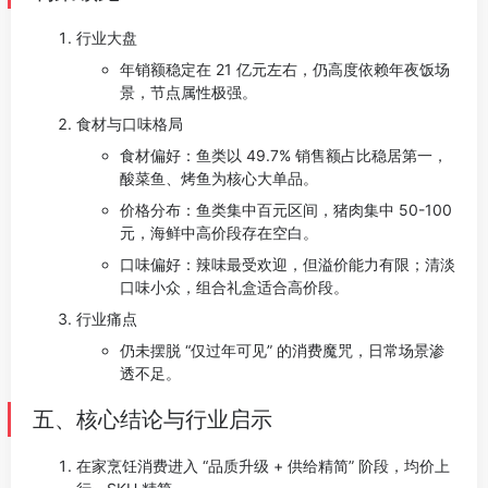
行业大盘
年销额稳定在 21 亿元左右，仍高度依赖年夜饭场
景，节点属性极强。
食材与口味格局
食材偏好：鱼类以 49.7% 销售额占比稳居第一，
酸菜鱼、烤鱼为核心大单品。
价格分布：鱼类集中百元区间，猪肉集中 50-100
元，海鲜中高价段存在空白。
口味偏好：辣味最受欢迎，但溢价能力有限；清淡
口味小众，组合礼盒适合高价段。
行业痛点
仍未摆脱 “仅过年可见” 的消费魔咒，日常场景渗
透不足。
五、核心结论与行业启示
在家烹饪消费进入 “品质升级 + 供给精简” 阶段，均价上