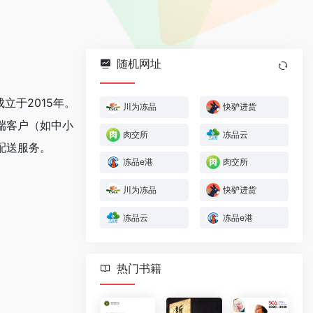
随机网址
立于2015年。
川为冻品
快驴进货
端客户（如中小
肉交所
冻品云
配送服务。
冻品e港
肉交所
川为冻品
快驴进货
冻品云
冻品e港
热门书籍