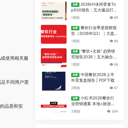
2026H1休闲零食To
免费
p500报告：五大爆品打法
与数据洞察
1周前
69
餐饮行业季度观察报
免费
。
告（2026年Q2）｜大盘
景气+六大赛道新品+新锐
1周前
86
品牌盘点
“餐饮+文旅” 趋势研
免费
究报告2026｜五大融合模
品或使用相关服
式+量化文旅数据落地指南
1周前
66
中国餐饮2026上半
免费
年景复盘报告 | PDF下载
满足不同用户需
2周前
67
小红书2026餐饮行
免费
业营销通案 本地+旅游双
中的品质和安
线种草实操指南
3周前
394