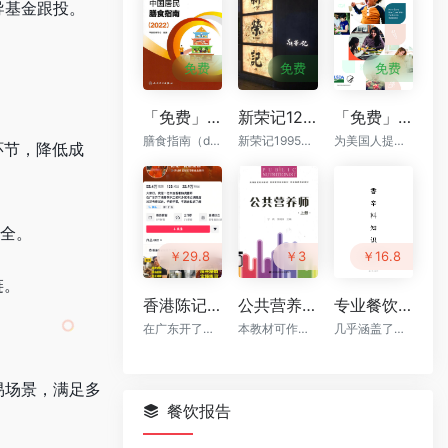
导基金跟投。
免费
免费
免费
「免费」中国居民膳食指南 2022 (中国营养学会) PDF下载
新荣记12套菜品标准卡sop（已更新到60道）
「免费」美国居民膳食指南（2020-2025）英文原版
膳食指南（dietary guidelines,DG）是根据营养科学原则和人体营养需要，结合当地食物生产供应情况及人群生活实践，提出的食物选择和身体活动的指导意见
新荣记1995年由张勇创立于浙江台州，从一家小排档起步，发展为如今的高端中餐知名品牌
为美国人提供基于科学的饮食建议，以促进健康、预防慢性疾病，并满足营养需求。
环节，降低成
安全。
￥29.8
￥3
￥16.8
链。
香港陈记烧腊 原价¥2800的烧腊系列配方技术 付费课视频（全套8.4G）
公共营养师 上 PDF下载
专业餐饮百科：香辛料知识大全 v2版（68页）
在广东开了烧腊教学培训和多家港式烧腊店
本教材可作为高等院校和职业院校学生、医疗机构的医护人员和营养工作者以及社会人士学习营养学的专业教材
几乎涵盖了市场上绝大多数香辛料的认识、香型、作用、禁忌 等...
交易场景，满足多
餐饮报告