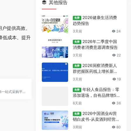
其他报告
2026健康生活消费
免费
趋势报告
用户提供高效、
3天前
24
降低成本、提升
2026年二季度中国
免费
消费者消费意愿调查报告
3天前
22
2026洞察消费新人
免费
群把握医药线上增长新机
遇报告
3天前
19
年轻人食品报告：零
免费
冷冻食材B2B一站式采购平台，目前服务海南及广东部分城市。
添加退场，自有品牌增5
7%
6天前
36
2026中国酒业AI营
免费
销白皮书-从卖酒到经营人
心
3周前
80