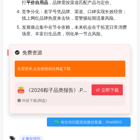
打
平价自用品
，品牌需按渠道匹配产品与定价。
竞争分化：老字号凭品牌、渠道、口碑实现长效经营；
线上网红品牌热度来去快，需警惕短期流量风险。
发展痛点集中在节令依赖，未来机会在于拓宽日常消费
场景、丰富衍生品类，弱化单一节点风险。
免费资源
无需登录,点击按钮前往网盘下载
《2026粽子品类报告》.PDF
立即下载
外链下载(网盘)
有任何问题添加微信客服：Xhe6600
# 餐饮报告