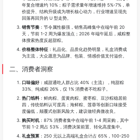
年复合增速约 10%；粽子需求量年增速维持 5%-7%，单
价提升、结构升级成为增长核心动力，行业增速呈现先
回落再回升的 U 型走势。
销售节奏
：节令属性极强，销售高峰集中在端午前 20
天，节前 1-2 周为爆发顶点；2026 年端午延后，咸粽整
体搜索热度反超甜粽。
价格整体特征
：礼品化、品质化趋势明显，礼盒消费成
为主流，大众愿意为品牌、包装、情感价值支付溢价。
二、消费者洞察
口味偏好
：咸甜通吃人群占比 40%（主流），纯甜粽
33%、纯咸粽 26%，仅 1% 消费者不吃粽子。
热门馅料
：鲜肉粽、蛋黄肉粽、蜜枣粽、豆沙粽稳居前
四，传统馅料认可度高；海鲜粽、莲蓉等创新口味接受
度偏低，颠覆式创新风险大，建议做经典微改良。
购买时机
：87% 消费者集中在端午前 1-4 周采购，其中
节前 1-2 周占 53%，消费决策前置、转化高度集中。
礼盒预算
：250 元以上高端礼盒合计占 65%，100-250