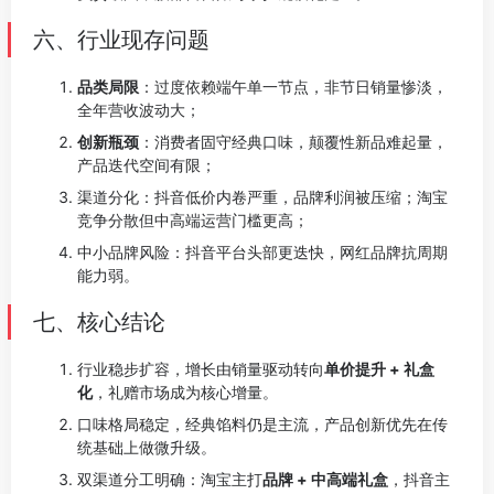
六、行业现存问题
品类局限
：过度依赖端午单一节点，非节日销量惨淡，
全年营收波动大；
创新瓶颈
：消费者固守经典口味，颠覆性新品难起量，
产品迭代空间有限；
渠道分化：抖音低价内卷严重，品牌利润被压缩；淘宝
竞争分散但中高端运营门槛更高；
中小品牌风险：抖音平台头部更迭快，网红品牌抗周期
能力弱。
七、核心结论
行业稳步扩容，增长由销量驱动转向
单价提升 + 礼盒
化
，礼赠市场成为核心增量。
口味格局稳定，经典馅料仍是主流，产品创新优先在传
统基础上做微升级。
双渠道分工明确：淘宝主打
品牌 + 中高端礼盒
，抖音主