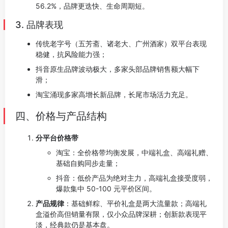
56.2%，品牌更迭快、生命周期短。
3. 品牌表现
传统老字号（五芳斋、诸老大、广州酒家）双平台表现
稳健，抗风险能力强；
抖音原生品牌波动极大，多家头部品牌销售额大幅下
滑；
淘宝涌现多家高增长新品牌，长尾市场活力充足。
四、价格与产品结构
分平台价格带
淘宝：全价格带均衡发展，中端礼盒、高端礼赠、
基础自购同步走量；
抖音：低价产品为绝对主力，高端礼盒接受度弱，
爆款集中 50-100 元平价区间。
产品规律
：基础鲜粽、平价礼盒是两大流量款；高端礼
盒溢价高但销量有限，仅小众品牌深耕；创新款表现平
淡，经典款仍是基本盘。