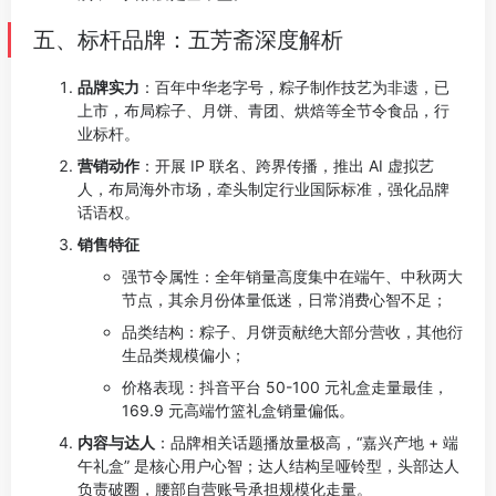
五、标杆品牌：五芳斋深度解析
品牌实力
：百年中华老字号，粽子制作技艺为非遗，已
上市，布局粽子、月饼、青团、烘焙等全节令食品，行
业标杆。
营销动作
：开展 IP 联名、跨界传播，推出 AI 虚拟艺
人，布局海外市场，牵头制定行业国际标准，强化品牌
话语权。
销售特征
强节令属性：全年销量高度集中在端午、中秋两大
节点，其余月份体量低迷，日常消费心智不足；
品类结构：粽子、月饼贡献绝大部分营收，其他衍
生品类规模偏小；
价格表现：抖音平台 50-100 元礼盒走量最佳，
169.9 元高端竹篮礼盒销量偏低。
内容与达人
：品牌相关话题播放量极高，“嘉兴产地 + 端
午礼盒” 是核心用户心智；达人结构呈哑铃型，头部达人
负责破圈，腰部自营账号承担规模化走量。