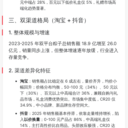
元中端占 28%，百元以下低价礼盒仅 5%，礼赠市场高
端化趋势显著。
三、双渠道格局（淘宝 + 抖音）
1. 整体规模与增速
2023-2025 年双平台粽子总销售额 18.9 亿增至 26.0
亿元，销量同步上涨，但整体增速逐年放缓，行业进入
存量竞争。
⠀
2. 渠道差异化特征
淘宝
：销售额占比稳定在 6 成左右，量价齐升，均价小
幅回升；价格分布均衡，50-100 元（34%）、50 元以
下（30%）、百元以上中高端合计 36%，兼顾自购与礼
品市场，礼盒消费优势突出。市场集中度低，CR20 仅
34.9%，中小品牌、新品牌生存空间大。
抖音
：2025 年销售额基本停滞，依靠走量维持增长，陷
入
以价换量
；0-100 元产品占 86%，中高端礼盒仅
14%，主打高性价比自用品。头部效应极强，CR20 达