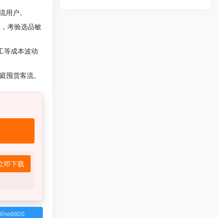
分流用户。
润款，考验选品敏
人工等成本波动
庭囤货客流。
立即下载
e6600