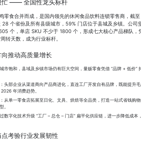
忙 —— 全国性龙头标杆
零食合并而成，是国内领先的休闲食品饮料连锁零售商，截至 20
覆盖 28 个省份及所有县级城市，59% 门店位于县城及乡镇。公司坚持
 3605 个，单店 SKU 不少于 1800 个，形成七大核心产品梯队
存货周转天数，成为行业标杆。
方向推动高质量增长
城市饱和，县域及乡镇市场仍有巨大空间，量贩零食凭借 “品牌 + 低价”
：头部企业从渠道商向产品商进化，直连工厂开发自有品牌，既能提升毛
2026 年消费趋势。
：从单一零食店拓展至日化、文具、烘焙等全品类，打造一站式省钱购物
型。
过数字化技术升级 “工厂 – 总仓 – 门店” 扁平化供应链，进一步降低成
痛点考验行业发展韧性