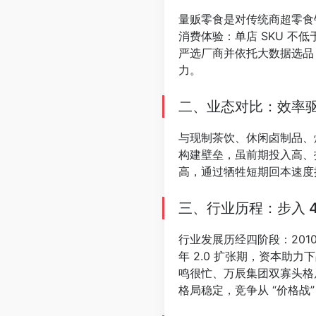
量贩零食是对传统商超零食
消费体验：单店 SKU 不低于
严选厂商并依托大数据选品
力。
⠀
二、业态对比：效率
与现制茶饮、休闲卤制品、烘
构建壁垒，虽前期投入高、投
高，通过牺牲短期回本速度
⠀
三、行业历程：步入 4
行业发展历经四阶段：2010-
年 2.0 扩张期，资本助力
鸣很忙、万辰集团双寡头格局
格局稳定，竞争从 “价格战
⠀