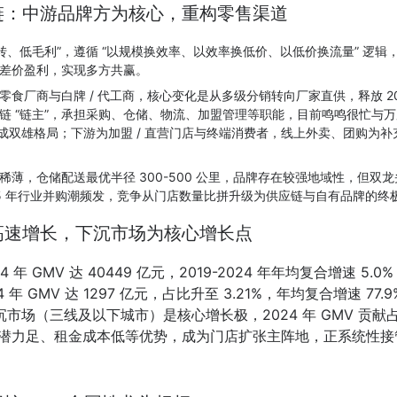
链：中游品牌方为核心，重构零售渠道
周转、低毛利”，遵循 “以规模换效率、以效率换低价、以低价换流量” 逻辑
差价盈利，实现多方共赢。
零食厂商与白牌 / 代工商，核心变化是从多级分销转向厂家直供，释放 20%
链 “链主”，承担采购、仓储、物流、加盟管理等职能，目前鸣鸣很忙与
，形成双雄格局；下游为加盟 / 直营门店与终端消费者，线上外卖、团购为
稀薄，仓储配送最优半径 300-500 公里，品牌存在较强地域性，但双
025 年行业并购潮频发，竞争从门店数量比拼升级为供应链与自有品牌的终
高速增长，下沉市场为核心增长点
年 GMV 达 40449 亿元，2019-2024 年年均复合增速 5.
年 GMV 达 1297 亿元，占比升至 3.21%，年均复合增速 77.
。下沉市场（三线及以下城市）是核心增长极，2024 年 GMV 贡献占
潜力足、租金成本低等优势，成为门店扩张主阵地，正系统性接