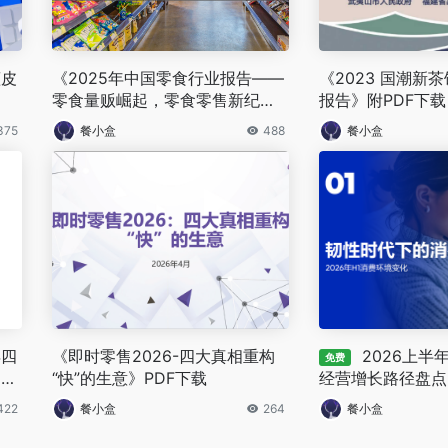
蓝皮
《2025年中国零食行业报告——
《2023 国潮新
零食量贩崛起，零食零售新纪
报告》附PDF下
元》
375
餐小盒
488
餐小盒
年四
《即时零售2026-四大真相重构
2026上半
免费
国小
“快”的生意》PDF下载
经营增长路径盘点
下
422
餐小盒
264
餐小盒