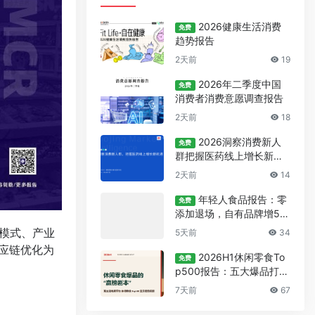
2026健康生活消费
免费
趋势报告
2天前
19
2026年二季度中国
免费
消费者消费意愿调查报告
2天前
18
2026洞察消费新人
免费
群把握医药线上增长新机
遇报告
2天前
14
年轻人食品报告：零
免费
添加退场，自有品牌增5
7%
模式、产业
5天前
34
应链优化为
2026H1休闲零食To
免费
p500报告：五大爆品打法
与数据洞察
7天前
67