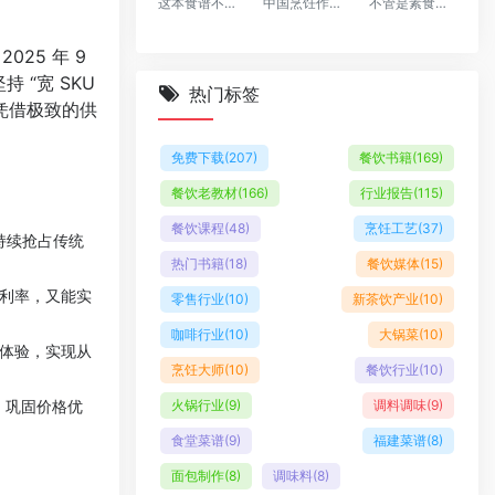
这本食谱不仅专注于采用新鲜健康食材，并以简单的烹饪方式，让您能够更了解年长人士所需的均衡饮食，尤其患有常见健康问题的年长者
中国烹饪作为一种艺术、一门科学，其知识和技能是基础
不管是素食主义，还是无肉不欢，很多食材都能烤出美味，满足你对美食的追求。
25 年 9
 “宽 SKU
热门标签
，凭借极致的供
免费下载
(207)
餐饮书籍
(169)
餐饮老教材
(166)
行业报告
(115)
餐饮课程
(48)
烹饪工艺
(37)
 持续抢占传统
热门书籍
(18)
餐饮媒体
(15)
利率，又能实
零售行业
(10)
新茶饮产业
(10)
咖啡行业
(10)
大锅菜
(10)
体验，实现从
烹饪大师
(10)
餐饮行业
(10)
火锅行业
(9)
调料调味
(9)
本，巩固价格优
食堂菜谱
(9)
福建菜谱
(8)
面包制作
(8)
调味料
(8)