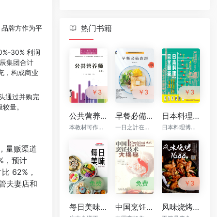
热门书籍
，品牌方作为平
-30% 利润
万辰集团合计
补充，构成商业
￥3
￥3
￥3
龙头通过并购完
极较量。
公共营养师 上 PDF下载
早餐必備食譜—盤豐富早點填滿整天所需的元氣 PDF下载
日本料理完全图鉴 PDF下载
本教材可作为高等院校和职业院校学生、医疗机构的医护人员和营养工作者以及社会人士学习营养学的专业教材
一日之計在於晨，早餐是活力的來源
日本料理博大精深，单是种类就不计其数 —— 寿司、怀石料理、天妇罗、荞麦面、日本和牛，等等。更别说每一种日本料理还有许多细致的门道，讲究产地、时令和手法
0%，量贩渠道
9%，预计
比 62%，
管夫妻店和
免费
免费
￥3
每日美味 食谱手册 PDF下载
中国烹饪技术大揭密 PDF下载
风味烧烤1688例 PDF下载