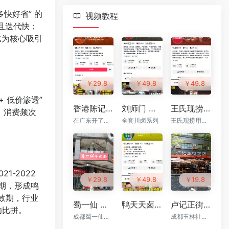
快好省” 的
视频教程
鲜且迭代快；
比为核心吸引
￥29.8
￥49.8
￥49.8
 低价渗透”
香港陈记烧腊 原价¥2800的烧腊系列配方技术 付费课视频（全套8.4G）
刘师门 卤味熟食凉菜全套技术配方 高清视频教程（全套35.1G）
王氏现捞 卤味现捞系列配方技术 高清视频教程（全套42.4G）
、消费频次
在广东开了烧腊教学培训和多家港式烧腊店
全套川卤系列
王氏现捞用天然原料卤制，无添加剂。特色麻辣鲜香口味备受认可
1-2022
￥29.8
￥49.8
￥19.8
合期，形成鸣
质效期，行业
蜀一仙 原价3600的牛肉面技术高清视频教程（全套）
鸭天天卤味 原价6800的卤货系列配方技术 高清视频教程（全套56.4G）
卢记正街饭店（52套）视频教程
功比拼。
成都蜀一仙品牌管理有限公司旗下的餐饮品牌，总部位于成都金牛高新技术产业园区
成都玉林社区的川湘菜餐厅，是米其林、黑珍珠双料餐厅