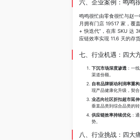
六、企业案例：鸣鸣很
鸣鸣很忙由零食很忙与赵一鸣
月拥有门店 19517 家，
+ 快迭代”，在库 SKU 达
应链效率实现 11.6 天的
⠀
七、行业机遇：四大
下沉市场深度渗透
：一线
渠道份额。
自有品牌驱动利润率重构
现产品健康化升级，契合 
业态向社区折扣超市延伸
垂直品类到综合品类的转
供应链效率持续优化
：通
势。
八、行业挑战：四大