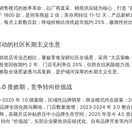
销售模式的效率革命，以厂商直采、精简供应链为核心，打造 “多
 1800 款，是同等商超 2 倍；库存周转仅 11-12 天，产品新
，每月上新数百款；终端价格比传统超市低约 25%，极致性价
驱动的社区长期主义生意
焙店等业态相比，量贩零食深耕社区全场景，采用 “大店策略 +
资回收期约 2 年、门店毛利率仅 20%，但胜在抗风险能力强
换取全场景渗透与高复购，是护城河深厚的长期主义生意。
.0 质效期，竞争转向价值战
2020 年 1.0 摸索期，区域性品牌萌芽，商业模式尚在探索；202
下品牌全国化跑马圈地，门店数量激增；2023-2024 年 3.0 整
，高额开店补贴挤压中小品牌生存空间；2025 年至今 4.0 
” 转向 “价值战”，头部企业聚焦供应链优化、自有品牌开发等内