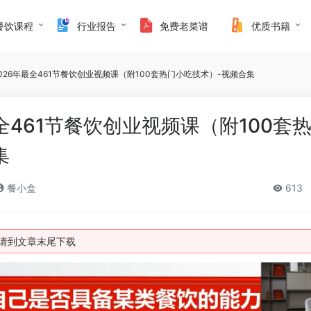
餐饮课程
行业报告
免费老菜谱
优质书籍
026年最全461节餐饮创业视频课（附100套热门小吃技术）-视频合集
全461节餐饮创业视频课（附100套
集
餐小盒
613
件请到文章末尾下载