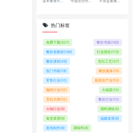
这本食谱不仅专注于采用新鲜健康食材，并以简单的烹饪方式，让您能够更了解年长人士所需的均衡饮食，尤其患有常见健康问题的年长者
中国烹饪作为一种艺术、一门科学，其知识和技能是基础
不管是素食主义，还是无肉不欢，很多食材都能烤出美味，满足你对美食的追求。
热门标签
免费下载
(207)
餐饮书籍
(169)
餐饮老教材
(166)
行业报告
(115)
餐饮课程
(48)
烹饪工艺
(37)
热门书籍
(18)
餐饮媒体
(15)
零售行业
(10)
新茶饮产业
(10)
咖啡行业
(10)
大锅菜
(10)
烹饪大师
(10)
餐饮行业
(10)
火锅行业
(9)
调料调味
(9)
食堂菜谱
(9)
福建菜谱
(8)
面包制作
(8)
调味料
(8)