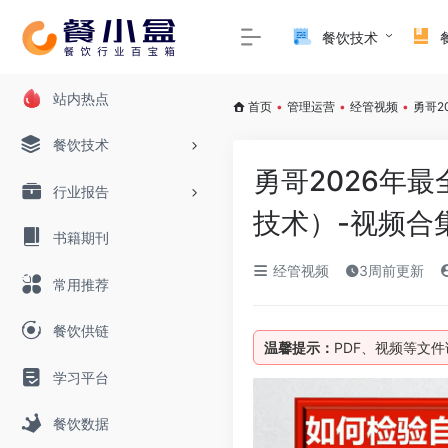
餐饮技术
站内热点
首页
•
管理运营
•
经管视频
•
勇哥2
餐饮技术
勇哥2026年最
行业报告
技术）-视频合
书籍期刊
经管视频
3周前更新
常用推荐
餐饮供链
温馨提示：
PDF、视频等文
学习平台
餐饮数据