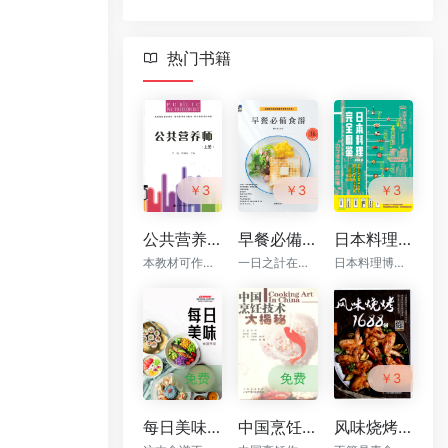
热门书籍
￥3
￥3
￥3
公共营养师 上 PDF下载
早餐必備食譜—盤豐富早點填滿整天所需的元氣 PDF下载
日本料理完全图鉴 PDF下载
本教材可作为高等院校和职业院校学生、医疗机构的医护人员和营养工作者以及社会人士学习营养学的专业教材
一日之計在於晨，早餐是活力的來源
日本料理博大精深，单是种类就不计其数 —— 寿司、怀石料理、天妇罗、荞麦面、日本和牛，等等。更别说每一种日本料理还有许多细致的门道，讲究产地、时令和手法
免费
免费
￥3
每日美味 食谱手册 PDF下载
中国烹饪技术大揭密 PDF下载
风味烧烤1688例 PDF下载