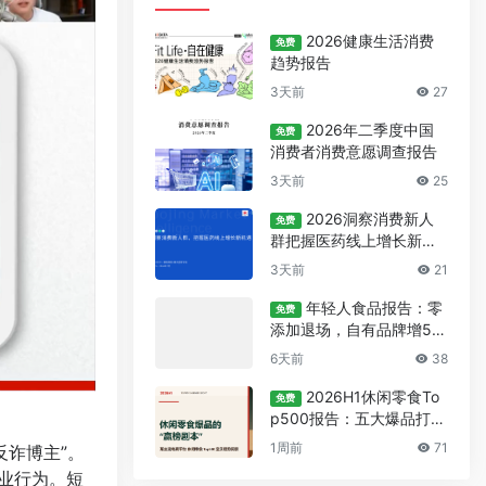
2026健康生活消费
免费
趋势报告
3天前
27
2026年二季度中国
免费
消费者消费意愿调查报告
3天前
25
2026洞察消费新人
免费
群把握医药线上增长新机
遇报告
3天前
21
年轻人食品报告：零
免费
添加退场，自有品牌增5
7%
6天前
38
2026H1休闲零食To
免费
p500报告：五大爆品打法
与数据洞察
1周前
71
反诈博主”。
业行为。短