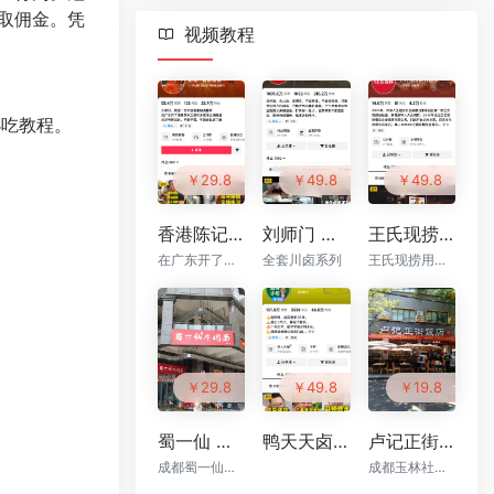
取佣金。凭
视频教程
小吃教程。
￥29.8
￥49.8
￥49.8
香港陈记烧腊 原价¥2800的烧腊系列配方技术 付费课视频（全套8.4G）
刘师门 卤味熟食凉菜全套技术配方 高清视频教程（全套35.1G）
王氏现捞 卤味现捞系列配方技术 高清视频教程（全套42.4G）
在广东开了烧腊教学培训和多家港式烧腊店
全套川卤系列
王氏现捞用天然原料卤制，无添加剂。特色麻辣鲜香口味备受认可
￥29.8
￥49.8
￥19.8
蜀一仙 原价3600的牛肉面技术高清视频教程（全套）
鸭天天卤味 原价6800的卤货系列配方技术 高清视频教程（全套56.4G）
卢记正街饭店（52套）视频教程
成都蜀一仙品牌管理有限公司旗下的餐饮品牌，总部位于成都金牛高新技术产业园区
成都玉林社区的川湘菜餐厅，是米其林、黑珍珠双料餐厅