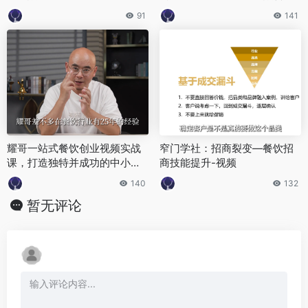
91
141
耀哥一站式餐饮创业视频实战
窄门学社：招商裂变—餐饮招
课，打造独特并成功的中小餐
商技能提升-视频
饮业技术
140
132
暂无评论