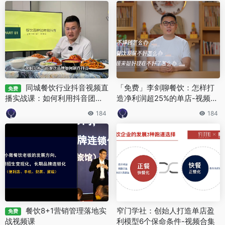
同城餐饮行业抖音视频直
「免费」李剑聊餐饮：怎样打
免费
播实战课：如何利用抖音团
造净利润超25%的单店-视频合
购，获取线上超大流量
集
184
184
餐饮8+1营销管理落地实
窄门学社：创始人打造单店盈
免费
战视频课
利模型6个保命条件-视频合集