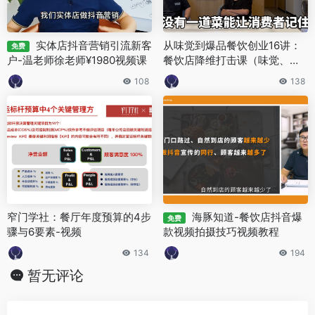
实体店抖音营销引流新客
从味觉到爆品餐饮创业16讲：
免费
户-温老师徐老师¥1980视频课
餐饮店降维打击课（味觉、爆
品、品牌、营销、赚钱）视频
108
138
合集
窄门学社：餐厅年度预算的4步
海豚知道-餐饮店抖音爆
免费
骤与6要素-视频
款视频拍摄技巧视频教程
134
194
暂无评论