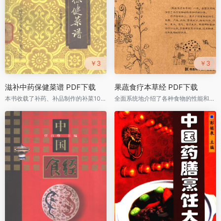
￥3
￥3
滋补中药保健菜谱 PDF下载
果蔬食疗本草经 PDF下载
本书收载了补药、补品制作的补菜100个、甜点20个、补粥20个，合计140个
全面系统地介绍了各种食物的性能和保健价值