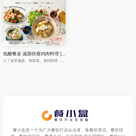
￥5
低醣餐桌 减脂快瘦鸡肉料理 [日](岩崎啓子 繁体) PDF下载
５７道常備菜、便當菜、省時料理，美味不重複、不撞菜的減重食譜
餐小盒是一个为广大餐饮行业从业者，集餐饮资讯、餐饮技