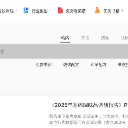
餐饮课程
行业报告
免费老菜谱
优质书籍
站内
常用
搜索
社
免费书籍
烧烤配方
卤菜配方
餐饮
《2025年基础调味品调研报告》P
报告由下厨房发布 调研范围：涵盖酱油、蚝
站内行为数据及问卷调研结果（酱油300份、食